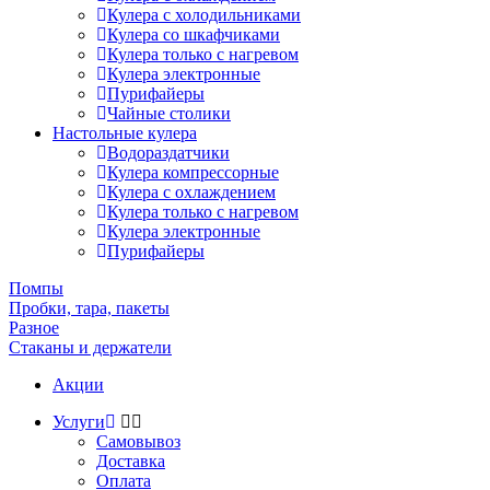
Кулера с холодильниками
Кулера со шкафчиками
Кулера только с нагревом
Кулера электронные
Пурифайеры
Чайные столики
Настольные кулера
Водораздатчики
Кулера компрессорные
Кулера с охлаждением
Кулера только с нагревом
Кулера электронные
Пурифайеры
Помпы
Пробки, тара, пакеты
Разное
Стаканы и держатели
Акции
Услуги
Самовывоз
Доставка
Оплата