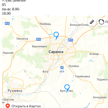
+7(987)996-69-
05
пн-вс 8.00-
18.00