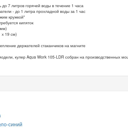
до 7 литров горячей воды в течение 1 часа
ели - до 1 литра прохладной воды за 1 час
жим кружкой"
требуется кипяток
 мм)
х 19 см)
пление держателей стаканчиков на магните
 модели, кулер Aqua Work 105-LDR собран на производственных мо
ело-синий