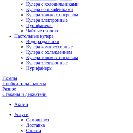
Кулера с холодильниками
Кулера со шкафчиками
Кулера только с нагревом
Кулера электронные
Пурифайеры
Чайные столики
Настольные кулера
Водораздатчики
Кулера компрессорные
Кулера с охлаждением
Кулера только с нагревом
Кулера электронные
Пурифайеры
Помпы
Пробки, тара, пакеты
Разное
Стаканы и держатели
Акции
Услуги
Самовывоз
Доставка
Оплата