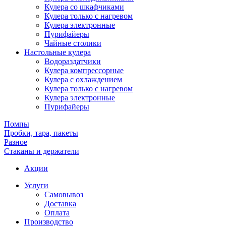
Кулера со шкафчиками
Кулера только с нагревом
Кулера электронные
Пурифайеры
Чайные столики
Настольные кулера
Водораздатчики
Кулера компрессорные
Кулера с охлаждением
Кулера только с нагревом
Кулера электронные
Пурифайеры
Помпы
Пробки, тара, пакеты
Разное
Стаканы и держатели
Акции
Услуги
Самовывоз
Доставка
Оплата
Производство