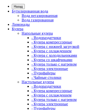
Назад
Бутилированная вода
Вода негазированная
Вода газированная
Лимонады
Кулера
Напольные кулера
- Водораздатчики
- Кулера компрессорные
- Кулера с нижней загрузкой
- Кулера с охлаждением
- Кулера с холодильниками
- Кулера со шкафчиками
- Кулера только с нагревом
- Кулера электронные
- Пурифайеры
- Чайные столики
Настольные кулера
- Водораздатчики
- Кулера компрессорные
- Кулера с охлаждением
- Кулера только с нагревом
- Кулера электронные
- Пурифайеры